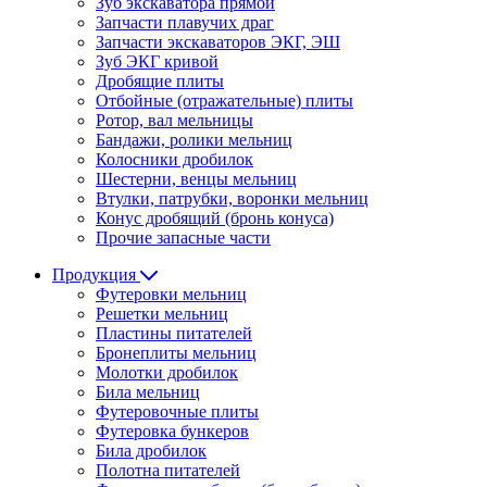
Зуб экскаватора прямой
Запчасти плавучих драг
Запчасти экскаваторов ЭКГ, ЭШ
Зуб ЭКГ кривой
Дробящие плиты
Отбойные (отражательные) плиты
Ротор, вал мельницы
Бандажи, ролики мельниц
Колосники дробилок
Шестерни, венцы мельниц
Втулки, патрубки, воронки мельниц
Конус дробящий (бронь конуса)
Прочие запасные части
Продукция
Футеровки мельниц
Решетки мельниц
Пластины питателей
Бронеплиты мельниц
Молотки дробилок
Била мельниц
Футеровочные плиты
Футеровка бункеров
Била дробилок
Полотна питателей