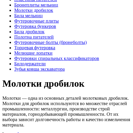
Бронеплиты мельниц
Молотки дробилок
Била мельниц
Футеровочные плиты
Футеровка бункеров
Била дробилок
Полотна питателей
Футеровочные болты (бронеболты)
Торцевая футеровка
Мелющие лопатки
Футеровки спиральных классификаторов
Билодержатели
Зубья ковша экскаватора
Молотки дробилок
Молотки — одна из основных деталей молотковых дробилок.
Молотки для дробилок используются во множестве отраслей
промышленности: металлургии, производстве строй
материалов, горнодобывающей промышленности. От их
выбора зависит долговечность работы и качество измельчения
материала.