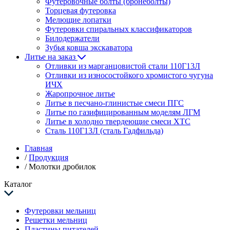
Футеровочные болты (бронеболты)
Торцевая футеровка
Мелющие лопатки
Футеровки спиральных классификаторов
Билодержатели
Зубья ковша экскаватора
Литье на заказ
Отливки из марганцовистой стали 110Г13Л
Отливки из износостойкого хромистого чугуна
ИЧХ
Жаропрочное литье
Литье в песчано-глинистые смеси ПГС
Литье по газифицированным моделям ЛГМ
Литье в холодно твердеющие смеси ХТС
Сталь 110Г13Л (сталь Гадфильда)
Главная
/
Продукция
/
Молотки дробилок
Каталог
Футеровки мельниц
Решетки мельниц
Пластины питателей