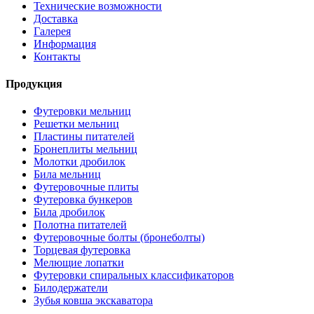
Технические возможности
Доставка
Галерея
Информация
Контакты
Продукция
Футеровки мельниц
Решетки мельниц
Пластины питателей
Бронеплиты мельниц
Молотки дробилок
Била мельниц
Футеровочные плиты
Футеровка бункеров
Била дробилок
Полотна питателей
Футеровочные болты (бронеболты)
Торцевая футеровка
Мелющие лопатки
Футеровки спиральных классификаторов
Билодержатели
Зубья ковша экскаватора