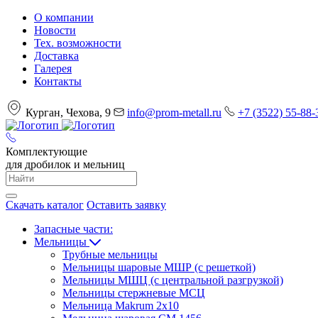
О компании
Новости
Тех. возможности
Доставка
Галерея
Контакты
Курган, Чехова, 9
info@prom-metall.ru
+7 (3522) 55-88-
Комплектующие
для дробилок и мельниц
Скачать каталог
Оставить заявку
Запасные части:
Мельницы
Трубные мельницы
Мельницы шаровые МШР (с решеткой)
Мельницы МШЦ (с центральной разгрузкой)
Мельницы стержневые МСЦ
Мельница Makrum 2х10