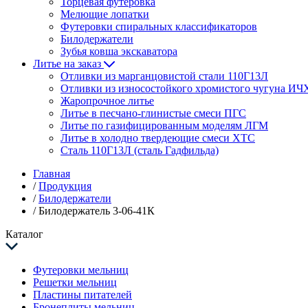
Торцевая футеровка
Мелющие лопатки
Футеровки спиральных классификаторов
Билодержатели
Зубья ковша экскаватора
Литье на заказ
Отливки из марганцовистой стали 110Г13Л
Отливки из износостойкого хромистого чугуна ИЧ
Жаропрочное литье
Литье в песчано-глинистые смеси ПГС
Литье по газифицированным моделям ЛГМ
Литье в холодно твердеющие смеси ХТС
Сталь 110Г13Л (сталь Гадфильда)
Главная
/
Продукция
/
Билодержатели
/
Билодержатель 3-06-41К
Каталог
Футеровки мельниц
Решетки мельниц
Пластины питателей
Бронеплиты мельниц