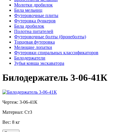
Молотки дробилок
Била мельниц
Футеровочные плиты
Футеровка бункеров
Била дробилок
Полотна питателей
Футеровочные болты (бронеболты)
Торцевая футеровка
Мелющие лопатки
Футеровки спиральных классификаторов
Билодержатели
Зубья ковша экскаватора
Билодержатель 3-06-41К
Чертеж:
3-06-41К
Материал:
Ст3
Вес:
8 кг