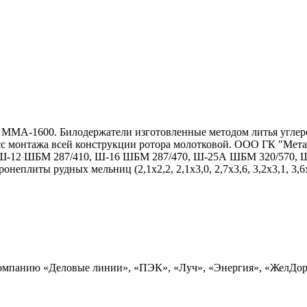
 ММА-1600. Билодержатели изготовленные методом литья углеро
есс монтажа всей конструкции ротора молотковой. ООО ГК "Ме
Ш-12 ШБМ 287/410, Ш-16 ШБМ 287/470, Ш-25А ШБМ 320/570, Ш
), бронеплиты рудных мельниц (2,1х2,2, 2,1х3,0, 2,7х3,6, 3,2х3,
 компанию «Деловые линии», «ПЭК», «Луч», «Энергия», «ЖелДо