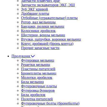
Запчасти плавучих драг
Запчасти экскаваторов ЭКГ, ЭШ
Зуб ЭКГ кривой
Дробящие плиты
Отбойные (отражательные) плиты
Ротор, вал мельницы
Бандажи, ролики мельниц
Колосники дробилок
Шестерни, венцы мельниц
Втулки, патрубки, воронки мельниц
Конус дробящий (бронь конуса)
Прочие запасные части
Продукция
Футеровки мельниц
Решетки мельниц
Пластины питателей
Бронеплиты мельниц
Молотки дробилок
Била мельниц
Футеровочные плиты
Футеровка бункеров
Била дробилок
Полотна питателей
Футеровочные болты (бронеболты)