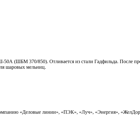
-50А (ШБМ 370/850). Отливается из стали Гадфильда. После про
для шаровых мельниц.
 компанию «Деловые линии», «ПЭК», «Луч», «Энергия», «ЖелДо