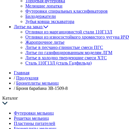
Торцевая футеровка
Мелющие лопатки
Футеровки спиральных классификаторов
Билодержатели
Зубья ковша экскаватора
Литье на заказ
Отливки из марганцовистой стали 110Г13Л
Отливки из износостойкого хромистого чугуна ИЧ
Жаропрочное литье
Литье в песчано-глинистые смеси ПГС
Литье по газифицированным моделям ЛГМ
Литье в холодно твердеющие смеси ХТС
Сталь 110Г13Л (сталь Гадфильда)
Главная
/
Продукция
/
Бронеплиты мельниц
/
Броня барабана 3В-1509-8
Каталог
Футеровки мельниц
Решетки мельниц
Пластины питателей
Бронеплиты мельниц