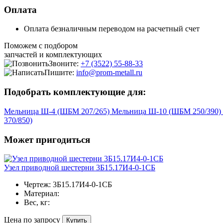
Оплата
Оплата безналичным переводом на расчетный счет
Поможем с подбором
запчастей и комплектующих
Звоните:
+7 (3522) 55-88-33
Пишите:
info@prom-metall.ru
Подобрать комплектующие для:
Мельница Ш-4 (ШБМ 207/265)
Мельница Ш-10 (ШБМ 250/390)
370/850)
Может пригодиться
Узел приводной шестерни 3Б15.17И4-0-1СБ
Чертеж:
3Б15.17И4-0-1СБ
Материал:
Вес, кг:
Цена по запросу
Купить