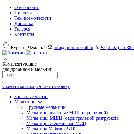
О компании
Новости
Тех. возможности
Доставка
Галерея
Контакты
Курган, Чехова, 9
info@prom-metall.ru
+7 (3522) 55-88-
Комплектующие
для дробилок и мельниц
Скачать каталог
Оставить заявку
Запасные части:
Мельницы
Трубные мельницы
Мельницы шаровые МШР (с решеткой)
Мельницы МШЦ (с центральной разгрузкой)
Мельницы стержневые МСЦ
Мельница Makrum 2х10