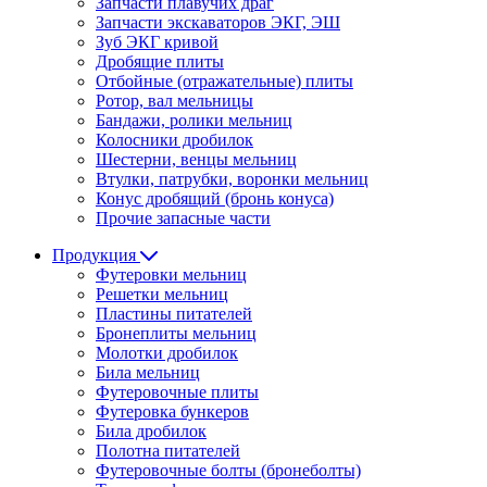
Запчасти плавучих драг
Запчасти экскаваторов ЭКГ, ЭШ
Зуб ЭКГ кривой
Дробящие плиты
Отбойные (отражательные) плиты
Ротор, вал мельницы
Бандажи, ролики мельниц
Колосники дробилок
Шестерни, венцы мельниц
Втулки, патрубки, воронки мельниц
Конус дробящий (бронь конуса)
Прочие запасные части
Продукция
Футеровки мельниц
Решетки мельниц
Пластины питателей
Бронеплиты мельниц
Молотки дробилок
Била мельниц
Футеровочные плиты
Футеровка бункеров
Била дробилок
Полотна питателей
Футеровочные болты (бронеболты)