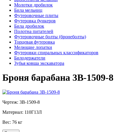
Молотки дробилок
Била мельниц
Футеровочные плиты
Футеровка бункеров
Била дробилок
Полотна питателей
Футеровочные болты (бронеболты)
Торцевая футеровка
Мелющие лопатки
Футеровки спиральных классификаторов
Билодержатели
Зубья ковша экскаватора
Броня барабана 3В-1509-8
Чертеж:
3В-1509-8
Материал:
110Г13Л
Вес:
76 кг