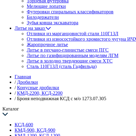
Торцевая футеровка
Мелющие лопатки
Футеровки спиральных классификаторов
Билодержатели
Зубья ковша экскаватора
Литье на заказ
Отливки из марганцовистой стали 110Г13Л
Отливки из износостойкого хромистого чугуна ИЧ
Жаропрочное литье
Литье в песчано-глинистые смеси ПГС
Литье по газифицированным моделям ЛГМ
Литье в холодно твердеющие смеси ХТС
Сталь 110Г13Л (сталь Гадфильда)
Главная
/
Дробилки
/
Конусные дробилки
/
КМД-2200, КСД-2200
/
Броня неподвижная КСД с м/о 1273.07.305
Каталог
КСД-600
КМД-900, КСД-900
КМД-1200, КСД-1200