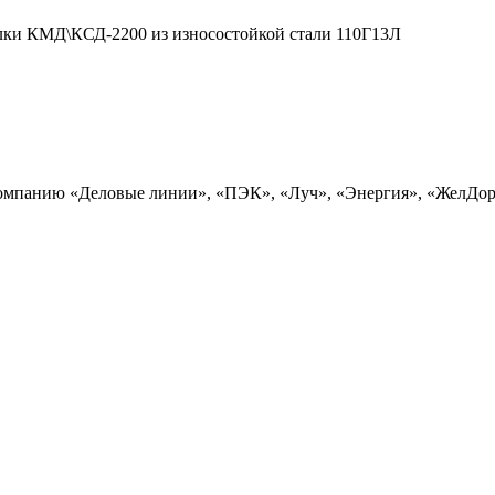
илки КМД\КСД-2200 из износостойкой стали 110Г13Л
 компанию «Деловые линии», «ПЭК», «Луч», «Энергия», «ЖелДо