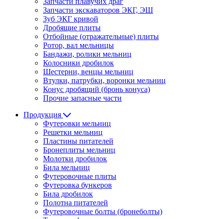
Запчасти плавучих драг
Запчасти экскаваторов ЭКГ, ЭШ
Зуб ЭКГ кривой
Дробящие плиты
Отбойные (отражательные) плиты
Ротор, вал мельницы
Бандажи, ролики мельниц
Колосники дробилок
Шестерни, венцы мельниц
Втулки, патрубки, воронки мельниц
Конус дробящий (бронь конуса)
Прочие запасные части
Продукция
Футеровки мельниц
Решетки мельниц
Пластины питателей
Бронеплиты мельниц
Молотки дробилок
Била мельниц
Футеровочные плиты
Футеровка бункеров
Била дробилок
Полотна питателей
Футеровочные болты (бронеболты)