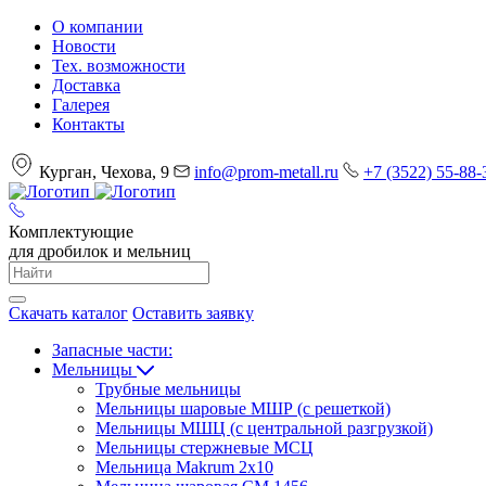
О компании
Новости
Тех. возможности
Доставка
Галерея
Контакты
Курган, Чехова, 9
info@prom-metall.ru
+7 (3522) 55-88-
Комплектующие
для дробилок и мельниц
Скачать каталог
Оставить заявку
Запасные части:
Мельницы
Трубные мельницы
Мельницы шаровые МШР (с решеткой)
Мельницы МШЦ (с центральной разгрузкой)
Мельницы стержневые МСЦ
Мельница Makrum 2х10