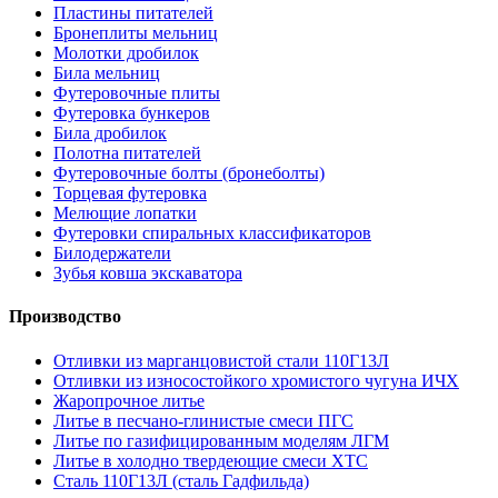
Пластины питателей
Бронеплиты мельниц
Молотки дробилок
Била мельниц
Футеровочные плиты
Футеровка бункеров
Била дробилок
Полотна питателей
Футеровочные болты (бронеболты)
Торцевая футеровка
Мелющие лопатки
Футеровки спиральных классификаторов
Билодержатели
Зубья ковша экскаватора
Производство
Отливки из марганцовистой стали 110Г13Л
Отливки из износостойкого хромистого чугуна ИЧХ
Жаропрочное литье
Литье в песчано-глинистые смеси ПГС
Литье по газифицированным моделям ЛГМ
Литье в холодно твердеющие смеси ХТС
Сталь 110Г13Л (сталь Гадфильда)