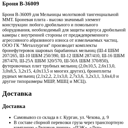
Броня В-36009
Броня В-36009 для Мельницы молотковой тангенциальной
ММТ. Броневая плита - высоко значимый элемент
конструкции любого дробильного и помольного
оборудования, необоходимый для защиты корпуса дробильной
камеры с внутренней стороны от предждевременного
агрессивного абразивного износа от измельчаемых частиц.
ООО ГК "Металлургия" производит комплекты
бронефутеровок шаровых барабанных мельниц (Ш-4 ШБМ
207/265, Ш-10 ШБМ 250/390, Ш-12 ШБМ 287/410, Ш-16 ШБМ
287/470, Ш-25А ШБМ 320/570, Ш-50А ШБМ 370/850),
футеровочных плит трубных мельниц (2,0х10,5, 2,6х13,0,
3,0х8,5, 3,2х15, 4,0х13,5 и многих других), бронеплиты
рудных мельниц (2,1х2,2, 2,1х3,0, 2,7х3,6, 3,2х3,1, 3,6х4,0 и
другие типоразмеры МШР, МШЦ и МСЦ).
Доставка
Доставка
Самовывоз со склада в г. Курган, ул. Чехова, д. 9
В составе сборной перевозки груза через транспортную
компанию «Деловые линии», «ПЭК», «Луч»,