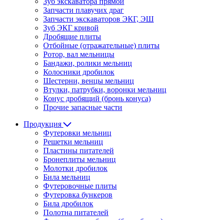
Зуб экскаватора прямой
Запчасти плавучих драг
Запчасти экскаваторов ЭКГ, ЭШ
Зуб ЭКГ кривой
Дробящие плиты
Отбойные (отражательные) плиты
Ротор, вал мельницы
Бандажи, ролики мельниц
Колосники дробилок
Шестерни, венцы мельниц
Втулки, патрубки, воронки мельниц
Конус дробящий (бронь конуса)
Прочие запасные части
Продукция
Футеровки мельниц
Решетки мельниц
Пластины питателей
Бронеплиты мельниц
Молотки дробилок
Била мельниц
Футеровочные плиты
Футеровка бункеров
Била дробилок
Полотна питателей