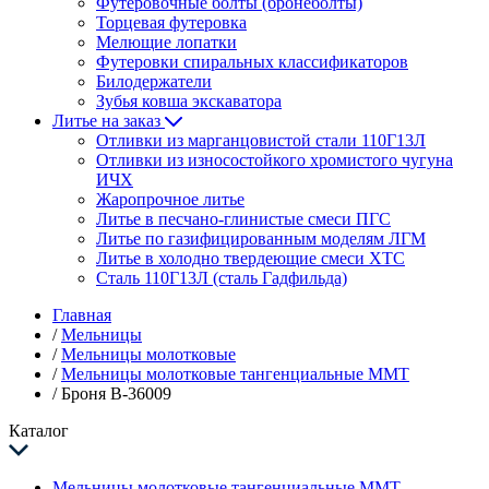
Футеровочные болты (бронеболты)
Торцевая футеровка
Мелющие лопатки
Футеровки спиральных классификаторов
Билодержатели
Зубья ковша экскаватора
Литье на заказ
Отливки из марганцовистой стали 110Г13Л
Отливки из износостойкого хромистого чугуна
ИЧХ
Жаропрочное литье
Литье в песчано-глинистые смеси ПГС
Литье по газифицированным моделям ЛГМ
Литье в холодно твердеющие смеси ХТС
Сталь 110Г13Л (сталь Гадфильда)
Главная
/
Мельницы
/
Мельницы молотковые
/
Мельницы молотковые тангенциальные ММТ
/
Броня В-36009
Каталог
Мельницы молотковые тангенциальные ММТ