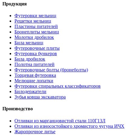
Продукция
Футеровки мельниц
Решетки мельниц
Пластины питателей
Бронеплиты мельниц
Молотки дробилок
Била мельниц
Футеровочные плиты
Футеровка бункеров
Била дробилок
Полотна питателей
Футеровочные болты (бронеболты)
Торцевая футеровка
Мелющие лопатки
Футеровки спиральных классификаторов
Билодержатели
Зубья ковша экскаватора
Производство
Отливки из марганцовистой стали 110Г13Л
Отливки из износостойкого хромистого чугуна ИЧХ
Жаропрочное литье