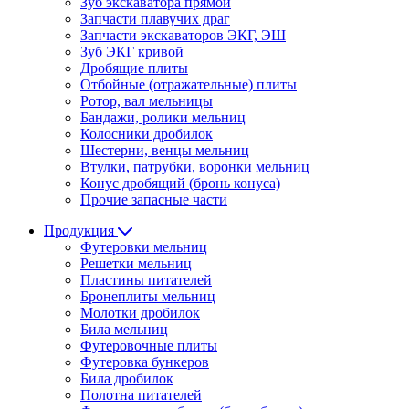
Зуб экскаватора прямой
Запчасти плавучих драг
Запчасти экскаваторов ЭКГ, ЭШ
Зуб ЭКГ кривой
Дробящие плиты
Отбойные (отражательные) плиты
Ротор, вал мельницы
Бандажи, ролики мельниц
Колосники дробилок
Шестерни, венцы мельниц
Втулки, патрубки, воронки мельниц
Конус дробящий (бронь конуса)
Прочие запасные части
Продукция
Футеровки мельниц
Решетки мельниц
Пластины питателей
Бронеплиты мельниц
Молотки дробилок
Била мельниц
Футеровочные плиты
Футеровка бункеров
Била дробилок
Полотна питателей