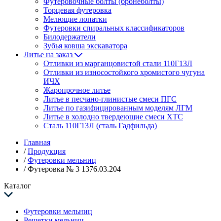
Футеровочные болты (бронеболты)
Торцевая футеровка
Мелющие лопатки
Футеровки спиральных классификаторов
Билодержатели
Зубья ковша экскаватора
Литье на заказ
Отливки из марганцовистой стали 110Г13Л
Отливки из износостойкого хромистого чугуна
ИЧХ
Жаропрочное литье
Литье в песчано-глинистые смеси ПГС
Литье по газифицированным моделям ЛГМ
Литье в холодно твердеющие смеси ХТС
Сталь 110Г13Л (сталь Гадфильда)
Главная
/
Продукция
/
Футеровки мельниц
/
Футеровка № 3 1376.03.204
Каталог
Футеровки мельниц
Решетки мельниц