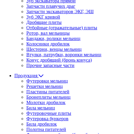
Зуб экскаватора прямой
Запчасти плавучих драг
Запчасти экскаваторов ЭКГ, ЭШ
Зуб ЭКГ кривой
Дробящие плиты
Отбойные (отражательные) плиты
Ротор, вал мельницы
Бандажи, ролики мельниц
Колосники дробилок
Шестерни, венцы мельниц
Втулки, патрубки, воронки мельниц
Конус дробящий (бронь конуса)
Прочие запасные части
Продукция
Футеровки мельниц
Решетки мельниц
Пластины питателей
Бронеплиты мельниц
Молотки дробилок
Била мельниц
Футеровочные плиты
Футеровка бункеров
Била дробилок
Полотна питателей