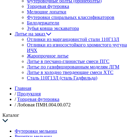
Футеровочные болты (бронеболты)
Торцевая футеровка
Мелющие лопатки
Футеровки спиральных классификаторов
Билодержатели
Зубья ковша экскаватора
Литье на заказ
Отливки из марганцовистой стали 110Г13Л
Отливки из износостойкого хромистого чугуна
ИЧХ
Жаропрочное литье
Литье в песчано-глинистые смеси ПГС
Литье по газифицированным моделям ЛГМ
Литье в холодно твердеющие смеси ХТС
Сталь 110Г13Л (сталь Гадфильда)
Главная
/
Продукция
/
Торцевая футеровка
/
Лобовая ПМН.004.00.072
Каталог
Футеровки мельниц
Решетки мельниц