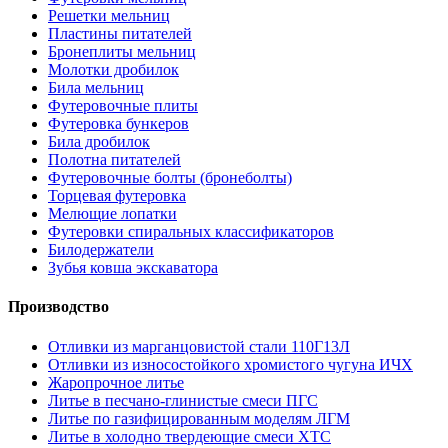
Решетки мельниц
Пластины питателей
Бронеплиты мельниц
Молотки дробилок
Била мельниц
Футеровочные плиты
Футеровка бункеров
Била дробилок
Полотна питателей
Футеровочные болты (бронеболты)
Торцевая футеровка
Мелющие лопатки
Футеровки спиральных классификаторов
Билодержатели
Зубья ковша экскаватора
Производство
Отливки из марганцовистой стали 110Г13Л
Отливки из износостойкого хромистого чугуна ИЧХ
Жаропрочное литье
Литье в песчано-глинистые смеси ПГС
Литье по газифицированным моделям ЛГМ
Литье в холодно твердеющие смеси ХТС