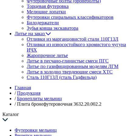
Футеровочные болты (бронеболты)
Торцевая футеровка
Мелющие лопатки
Футеровки спиральных классификаторов
Билодержатели
Зубья ковша экскаватора
Литье на заказ
Отливки из марганцовистой стали 110Г13Л
Отливки из износостойкого хромистого чугуна
ИЧХ
Жаропрочное литье
Литье в песчано-глинистые смеси ПГС
Литье по газифицированным моделям ЛГМ
Литье в холодно твердеющие смеси ХТС
Сталь 110Г13Л (сталь Гадфильда)
Главная
/
Продукция
/
Бронеплиты мельниц
/
Плита бронефутеровочная 3632.20.002.2
Каталог
Футеровки мельниц
Решетки мельниц