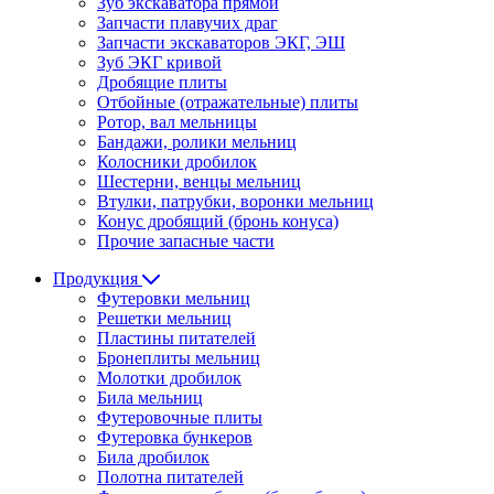
Зуб экскаватора прямой
Запчасти плавучих драг
Запчасти экскаваторов ЭКГ, ЭШ
Зуб ЭКГ кривой
Дробящие плиты
Отбойные (отражательные) плиты
Ротор, вал мельницы
Бандажи, ролики мельниц
Колосники дробилок
Шестерни, венцы мельниц
Втулки, патрубки, воронки мельниц
Конус дробящий (бронь конуса)
Прочие запасные части
Продукция
Футеровки мельниц
Решетки мельниц
Пластины питателей
Бронеплиты мельниц
Молотки дробилок
Била мельниц
Футеровочные плиты
Футеровка бункеров
Била дробилок
Полотна питателей