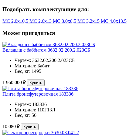
Подобрать комплектующие для:
МС 2,0х10,5
МС 2,6х13
МС 3,0х8,5
МС 3,2х15
МС 4,0х13,5
Может пригодиться
Вкладыш с баббитом 3632.02.200.2.023СБ
Чертеж:
3632.02.200.2.023СБ
Материал:
Бабит
Вес, кг:
1495
1 960 000 ₽
Купить
Плита бронефутеровочная 183336
Чертеж:
183336
Материал:
110Г13Л
Вес, кг:
56
10 080 ₽
Купить