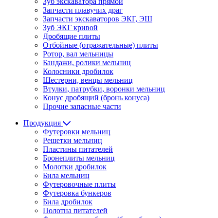
Зуб экскаватора прямой
Запчасти плавучих драг
Запчасти экскаваторов ЭКГ, ЭШ
Зуб ЭКГ кривой
Дробящие плиты
Отбойные (отражательные) плиты
Ротор, вал мельницы
Бандажи, ролики мельниц
Колосники дробилок
Шестерни, венцы мельниц
Втулки, патрубки, воронки мельниц
Конус дробящий (бронь конуса)
Прочие запасные части
Продукция
Футеровки мельниц
Решетки мельниц
Пластины питателей
Бронеплиты мельниц
Молотки дробилок
Била мельниц
Футеровочные плиты
Футеровка бункеров
Била дробилок
Полотна питателей