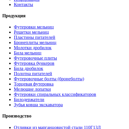
Контакты
Продукция
Футеровки мельниц
Решетки мельниц
Пластины питателей
Бронеплиты мельниц
Молотки дробилок
Била мельниц
Футеровочные плиты
Футеровка бункеров
Била дробилок
Полотна питателей
Футеровочные болты (бронеболты)
Торцевая футеровка
Мелющие лопатки
Футеровки спиральных классификаторов
Билодержатели
Зубья ковша экскаватора
Производство
Отливки из марганцовистой стали 110Г13Л