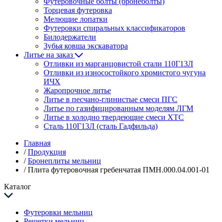
Футеровочные болты (бронеболты)
Торцевая футеровка
Мелющие лопатки
Футеровки спиральных классификаторов
Билодержатели
Зубья ковша экскаватора
Литье на заказ
Отливки из марганцовистой стали 110Г13Л
Отливки из износостойкого хромистого чугуна
ИЧХ
Жаропрочное литье
Литье в песчано-глинистые смеси ПГС
Литье по газифицированным моделям ЛГМ
Литье в холодно твердеющие смеси ХТС
Сталь 110Г13Л (сталь Гадфильда)
Главная
/
Продукция
/
Бронеплиты мельниц
/
Плита футеровочная гребенчатая ПМН.000.04.001-01
Каталог
Футеровки мельниц
Решетки мельниц