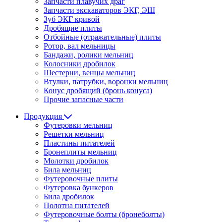
Запчасти плавучих драг
Запчасти экскаваторов ЭКГ, ЭШ
Зуб ЭКГ кривой
Дробящие плиты
Отбойные (отражательные) плиты
Ротор, вал мельницы
Бандажи, ролики мельниц
Колосники дробилок
Шестерни, венцы мельниц
Втулки, патрубки, воронки мельниц
Конус дробящий (бронь конуса)
Прочие запасные части
Продукция
Футеровки мельниц
Решетки мельниц
Пластины питателей
Бронеплиты мельниц
Молотки дробилок
Била мельниц
Футеровочные плиты
Футеровка бункеров
Била дробилок
Полотна питателей
Футеровочные болты (бронеболты)