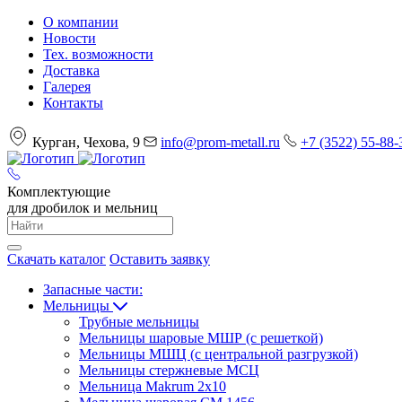
О компании
Новости
Тех. возможности
Доставка
Галерея
Контакты
Курган, Чехова, 9
info@prom-metall.ru
+7 (3522) 55-88-
Комплектующие
для дробилок и мельниц
Скачать каталог
Оставить заявку
Запасные части:
Мельницы
Трубные мельницы
Мельницы шаровые МШР (с решеткой)
Мельницы МШЦ (с центральной разгрузкой)
Мельницы стержневые МСЦ
Мельница Makrum 2х10