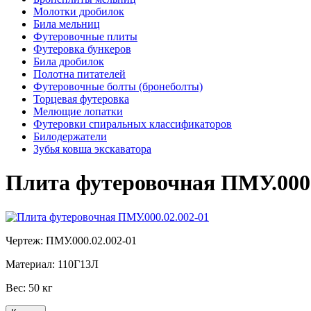
Молотки дробилок
Била мельниц
Футеровочные плиты
Футеровка бункеров
Била дробилок
Полотна питателей
Футеровочные болты (бронеболты)
Торцевая футеровка
Мелющие лопатки
Футеровки спиральных классификаторов
Билодержатели
Зубья ковша экскаватора
Плита футеровочная ПМУ.000.
Чертеж:
ПМУ.000.02.002-01
Материал:
110Г13Л
Вес:
50 кг