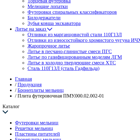
Торцевая футеровка
Мелющие лопатки
Футеровки спиральных классификаторов
Билодержатели
Зубья ковша экскаватора
Литье на заказ
Отливки из марганцовистой стали 110Г13Л
Отливки из износостойкого хромистого чугуна ИЧ
Жаропрочное литье
Литье в песчано-глинистые смеси ПГС
Литье по газифицированным моделям ЛГМ
Литье в холодно твердеющие смеси ХТС
Сталь 110Г13Л (сталь Гадфильда)
Главная
/
Продукция
/
Бронеплиты мельниц
/
Плита футеровочная ПМУ.000.02.002-01
Каталог
Футеровки мельниц
Решетки мельниц
Пластины питателей
Бронеплиты мельниц