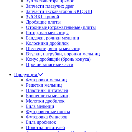
Зуб экскаватора прямой
Запчасти плавучих драг
Запчасти экскаваторов ЭКГ, ЭШ
Зуб ЭКГ кривой
Дробящие плиты
Отбойные (отражательные) плиты
Ротор, вал мельницы
Бандажи, ролики мельниц
Колосники дробилок
Шестерни, венцы мельниц
Втулки, патрубки, воронки мельниц
Конус дробящий (бронь конуса)
Прочие запасные части
Продукция
Футеровки мельниц
Решетки мельниц
Пластины питателей
Бронеплиты мельниц
Молотки дробилок
Била мельниц
Футеровочные плиты
Футеровка бункеров
Била дробилок
Полотна питателей