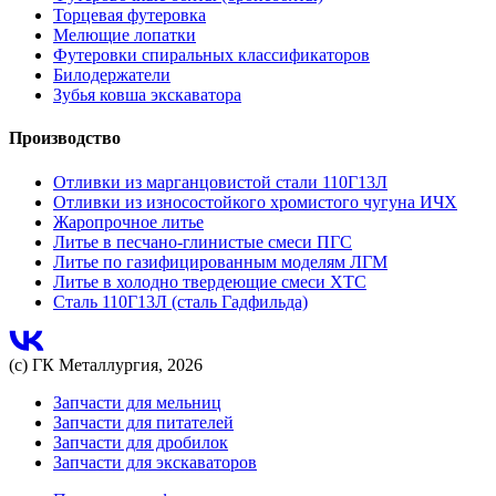
Торцевая футеровка
Мелющие лопатки
Футеровки спиральных классификаторов
Билодержатели
Зубья ковша экскаватора
Производство
Отливки из марганцовистой стали 110Г13Л
Отливки из износостойкого хромистого чугуна ИЧХ
Жаропрочное литье
Литье в песчано-глинистые смеси ПГС
Литье по газифицированным моделям ЛГМ
Литье в холодно твердеющие смеси ХТС
Сталь 110Г13Л (сталь Гадфильда)
(с) ГК Металлургия, 2026
Запчасти для мельниц
Запчасти для питателей
Запчасти для дробилок
Запчасти для экскаваторов