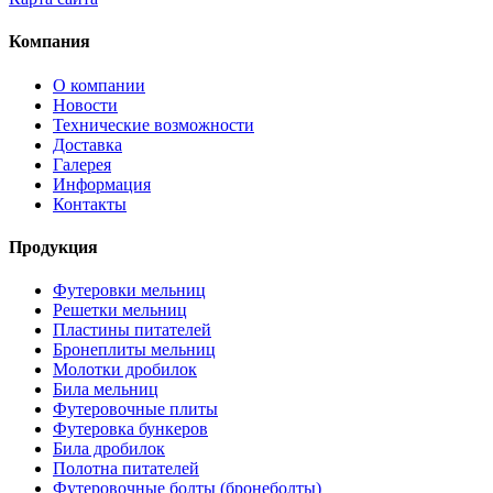
Компания
О компании
Новости
Технические возможности
Доставка
Галерея
Информация
Контакты
Продукция
Футеровки мельниц
Решетки мельниц
Пластины питателей
Бронеплиты мельниц
Молотки дробилок
Била мельниц
Футеровочные плиты
Футеровка бункеров
Била дробилок
Полотна питателей
Футеровочные болты (бронеболты)