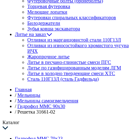
Футеровочные болты (бронеболты)
Торцевая футеровка
Мелющие лопатки
Футеровки спиральных классификаторов
Билодержатели
Зубья ковша экскаватора
Литье на заказ
Отливки из марганцовистой стали 110Г13Л
Отливки из износостойкого хромистого чугуна
ИЧХ
Жаропрочное литье
Литье в песчано-глинистые смеси ПГС
Литье по газифицированным моделям ЛГМ
Литье в холодно твердеющие смеси ХТС
Сталь 110Г13Л (сталь Гадфильда)
Главная
/
Мельницы
/
Мельницы самоизмельчения
/
Гидрофол ММС 90х30
/
Решетка 31661-02
Каталог
Гидрофол ММС 70х23