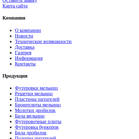
Оставить заявку
Карта сайта
Компания
О компании
Новости
Технические возможности
Доставка
Галерея
Информация
Контакты
Продукция
Футеровки мельниц
Решетки мельниц
Пластины питателей
Бронеплиты мельниц
Молотки дробилок
Била мельниц
Футеровочные плиты
Футеровка бункеров
Била дробилок
Полотна питателей