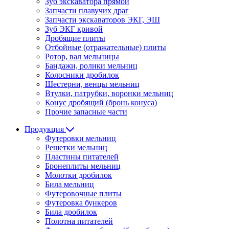
Зуб экскаватора прямой
Запчасти плавучих драг
Запчасти экскаваторов ЭКГ, ЭШ
Зуб ЭКГ кривой
Дробящие плиты
Отбойные (отражательные) плиты
Ротор, вал мельницы
Бандажи, ролики мельниц
Колосники дробилок
Шестерни, венцы мельниц
Втулки, патрубки, воронки мельниц
Конус дробящий (бронь конуса)
Прочие запасные части
Продукция
Футеровки мельниц
Решетки мельниц
Пластины питателей
Бронеплиты мельниц
Молотки дробилок
Била мельниц
Футеровочные плиты
Футеровка бункеров
Била дробилок
Полотна питателей