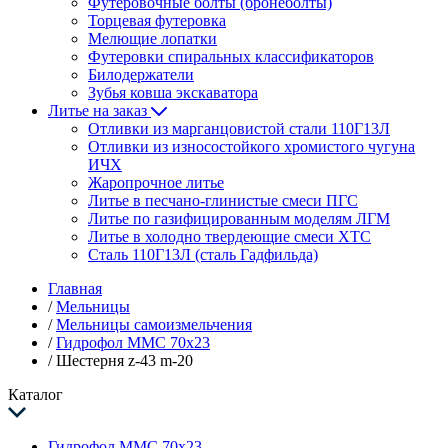
Футеровочные болты (бронеболты)
Торцевая футеровка
Мелющие лопатки
Футеровки спиральных классификаторов
Билодержатели
Зубья ковша экскаватора
Литье на заказ
Отливки из марганцовистой стали 110Г13Л
Отливки из износостойкого хромистого чугуна
ИЧХ
Жаропрочное литье
Литье в песчано-глинистые смеси ПГС
Литье по газифицированным моделям ЛГМ
Литье в холодно твердеющие смеси ХТС
Сталь 110Г13Л (сталь Гадфильда)
Главная
/
Мельницы
/
Мельницы самоизмельчения
/
Гидрофол ММС 70х23
/
Шестерня z-43 m-20
Каталог
Гидрофол ММС 70х23