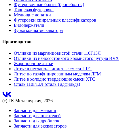
Футеровочные болты (бронеболты)
Торцевая футеровка
Мелющие лопатки
Футеровки спиральных классификаторов
Билодержатели
Зубья ковша экскаватора
Производство
Отливки из марганцовистой стали 110Г13Л
Отливки из износостойкого хромистого чугуна ИЧХ
Жаропрочное литье
Литье в песчано-глинистые смеси ПГС
Литье по газифицированным моделям ЛГМ
Литье в холодно твердеющие смеси ХТС
Сталь 110Г13Л (сталь Гадфильда)
(с) ГК Металлургия, 2026
Запчасти для мельниц
Запчасти для питателей
Запчасти для дробилок
Запчасти для экскаваторов