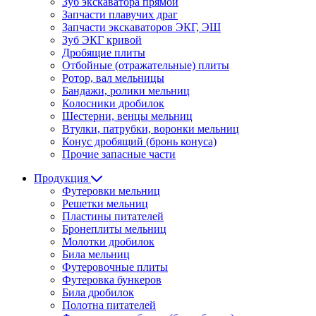
Зуб экскаватора прямой
Запчасти плавучих драг
Запчасти экскаваторов ЭКГ, ЭШ
Зуб ЭКГ кривой
Дробящие плиты
Отбойные (отражательные) плиты
Ротор, вал мельницы
Бандажи, ролики мельниц
Колосники дробилок
Шестерни, венцы мельниц
Втулки, патрубки, воронки мельниц
Конус дробящий (бронь конуса)
Прочие запасные части
Продукция
Футеровки мельниц
Решетки мельниц
Пластины питателей
Бронеплиты мельниц
Молотки дробилок
Била мельниц
Футеровочные плиты
Футеровка бункеров
Била дробилок
Полотна питателей