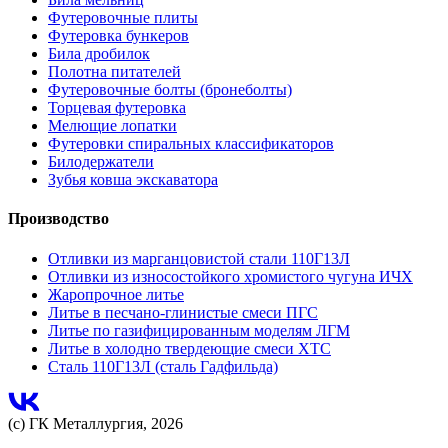
Футеровочные плиты
Футеровка бункеров
Била дробилок
Полотна питателей
Футеровочные болты (бронеболты)
Торцевая футеровка
Мелющие лопатки
Футеровки спиральных классификаторов
Билодержатели
Зубья ковша экскаватора
Производство
Отливки из марганцовистой стали 110Г13Л
Отливки из износостойкого хромистого чугуна ИЧХ
Жаропрочное литье
Литье в песчано-глинистые смеси ПГС
Литье по газифицированным моделям ЛГМ
Литье в холодно твердеющие смеси ХТС
Сталь 110Г13Л (сталь Гадфильда)
(с) ГК Металлургия, 2026