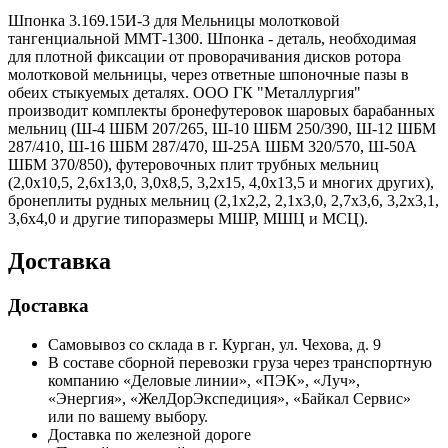
Шпонка 3.169.15И-3 для Мельницы молотковой
тангенциальной ММТ-1300. Шпонка - деталь, необходимая
для плотной фиксации от проворачивания дисков ротора
молотковой мельницы, через ответные шпоночные пазы в
обеих стыкуемых деталях. ООО ГК "Металлургия"
производит комплекты бронефутеровок шаровых барабанных
мельниц (Ш-4 ШБМ 207/265, Ш-10 ШБМ 250/390, Ш-12 ШБМ
287/410, Ш-16 ШБМ 287/470, Ш-25А ШБМ 320/570, Ш-50А
ШБМ 370/850), футеровочных плит трубных мельниц
(2,0х10,5, 2,6х13,0, 3,0х8,5, 3,2х15, 4,0х13,5 и многих других),
бронеплиты рудных мельниц (2,1х2,2, 2,1х3,0, 2,7х3,6, 3,2х3,1,
3,6х4,0 и другие типоразмеры МШР, МШЦ и МСЦ).
Доставка
Доставка
Самовывоз со склада в г. Курган, ул. Чехова, д. 9
В составе сборной перевозки груза через транспортную
компанию «Деловые линии», «ПЭК», «Луч»,
«Энергия», «ЖелДорЭкспедиция», «Байкал Сервис»
или по вашему выбору.
Доставка по железной дороге