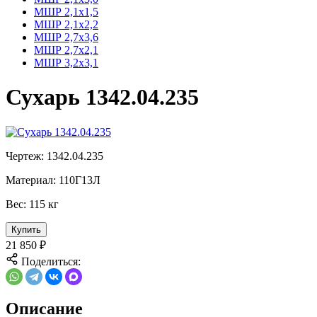
МШР 2,1х1,5
МШР 2,1х2,2
МШР 2,7х3,6
МШР 2,7х2,1
МШР 3,2х3,1
Сухарь 1342.04.235
Чертеж:
1342.04.235
Материал:
110Г13Л
Вес:
115 кг
Купить
21 850
₽
Поделиться:
Описание