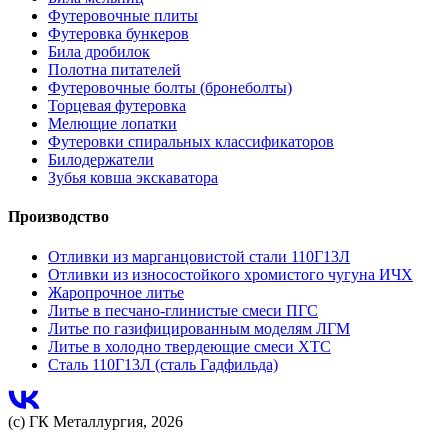
Футеровочные плиты
Футеровка бункеров
Била дробилок
Полотна питателей
Футеровочные болты (бронеболты)
Торцевая футеровка
Мелющие лопатки
Футеровки спиральных классификаторов
Билодержатели
Зубья ковша экскаватора
Производство
Отливки из марганцовистой стали 110Г13Л
Отливки из износостойкого хромистого чугуна ИЧХ
Жаропрочное литье
Литье в песчано-глинистые смеси ПГС
Литье по газифицированным моделям ЛГМ
Литье в холодно твердеющие смеси ХТС
Сталь 110Г13Л (сталь Гадфильда)
(с) ГК Металлургия, 2026