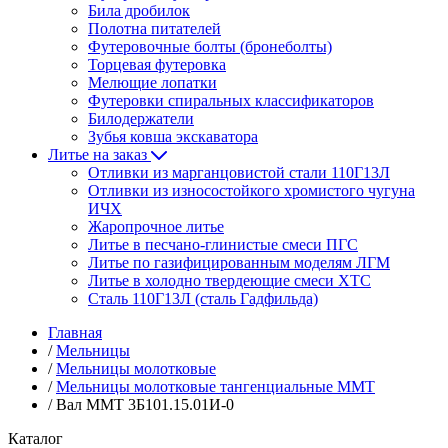
Била дробилок
Полотна питателей
Футеровочные болты (бронеболты)
Торцевая футеровка
Мелющие лопатки
Футеровки спиральных классификаторов
Билодержатели
Зубья ковша экскаватора
Литье на заказ
Отливки из марганцовистой стали 110Г13Л
Отливки из износостойкого хромистого чугуна
ИЧХ
Жаропрочное литье
Литье в песчано-глинистые смеси ПГС
Литье по газифицированным моделям ЛГМ
Литье в холодно твердеющие смеси ХТС
Сталь 110Г13Л (сталь Гадфильда)
Главная
/
Мельницы
/
Мельницы молотковые
/
Мельницы молотковые тангенциальные ММТ
/
Вал ММТ 3Б101.15.01И-0
Каталог