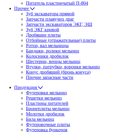
Питатель пластинчатый П-804
Прочее
Зуб экскаватора прямой
Запчасти плавучих драг
Запчасти экскаваторов ЭКГ, ЭШ
Зуб ЭКГ кривой
Дробящие плиты
Отбойные (отражательные) плиты
Ротор, вал мельницы
Бандажи, ролики мельниц
Колосники дробилок
Шестерни, венцы мельниц
Втулки, патрубки, воронки мельниц
Конус дробящий (бронь конуса)
Прочие запасные части
Продукция
Футеровки мельниц
Решетки мельниц
Пластины питателей
Бронеплиты мельниц
Молотки дробилок
Била мельниц
Футеровочные плиты
Футеровка бункеров