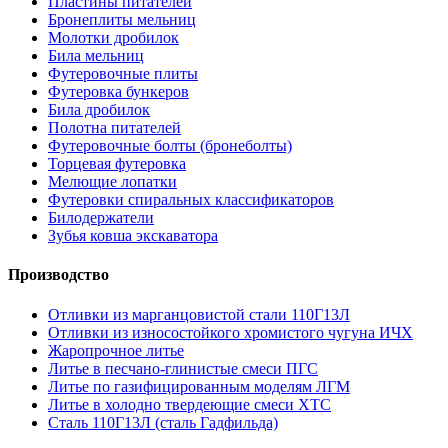
Пластины питателей
Бронеплиты мельниц
Молотки дробилок
Била мельниц
Футеровочные плиты
Футеровка бункеров
Била дробилок
Полотна питателей
Футеровочные болты (бронеболты)
Торцевая футеровка
Мелющие лопатки
Футеровки спиральных классификаторов
Билодержатели
Зубья ковша экскаватора
Производство
Отливки из марганцовистой стали 110Г13Л
Отливки из износостойкого хромистого чугуна ИЧХ
Жаропрочное литье
Литье в песчано-глинистые смеси ПГС
Литье по газифицированным моделям ЛГМ
Литье в холодно твердеющие смеси ХТС
Сталь 110Г13Л (сталь Гадфильда)