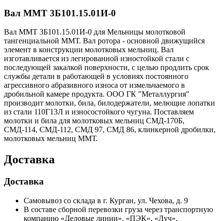
Вал ММТ 3Б101.15.01И-0
Вал ММТ 3Б101.15.01И-0 для Мельницы молотковой
тангенциальной ММТ. Вал ротора - основной движущийся
элемент в конструкции молотковых мельниц. Вал
изготавливается из легированной изностойкой стали с
последующей закалкой поверхности, с целью продлить срок
службы детали в работающей в условиях постоянного
агрессивного абразивного износа от измельчаемого в
дробильной камере продукта. ООО ГК "Металлургия"
производит молотки, била, билодержатели, мелющие лопатки
из стали 110Г13Л и износостойкого чугуна. Поставляем
молотки и била для молотковых мельниц СМД-170Б,
СМД-114, СМД-112, СМД 97, СМД 86, клинкерной дробилки,
молотковых мельниц ММТ.
Доставка
Доставка
Самовывоз со склада в г. Курган, ул. Чехова, д. 9
В составе сборной перевозки груза через транспортную
компанию «Деловые линии», «ПЭК», «Луч»,