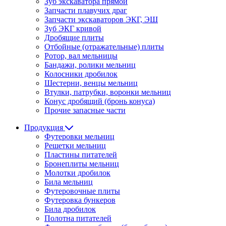
Зуб экскаватора прямой
Запчасти плавучих драг
Запчасти экскаваторов ЭКГ, ЭШ
Зуб ЭКГ кривой
Дробящие плиты
Отбойные (отражательные) плиты
Ротор, вал мельницы
Бандажи, ролики мельниц
Колосники дробилок
Шестерни, венцы мельниц
Втулки, патрубки, воронки мельниц
Конус дробящий (бронь конуса)
Прочие запасные части
Продукция
Футеровки мельниц
Решетки мельниц
Пластины питателей
Бронеплиты мельниц
Молотки дробилок
Била мельниц
Футеровочные плиты
Футеровка бункеров
Била дробилок
Полотна питателей