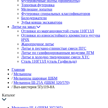
Футеровочные болты (бронеболты)
Торцевая футеровка
Мелющие лопатки
Футеровки спиральных классификаторов
Билодержатели
Зубья ковша экскаватора
Литье на заказ
Отливки из марганцовистой стали 110Г13Л
Отливки из износостойкого хромистого чугуна
ИЧХ
Жаропрочное литье
Литье в песчано-глинистые смеси ПГС
Литье по газифицированным моделям ЛГМ
Литье в холодно твердеющие смеси ХТС
Сталь 110Г13Л (сталь Гадфильда)
Главная
/
Мельницы
/
Мельницы шаровые ШБМ
/
Мельница Ш-25А (ШБМ 320/570)
/
Вал-шестерня 5Гу119-8А
Каталог
Мельница Ш-4 (ШБМ 207/265)