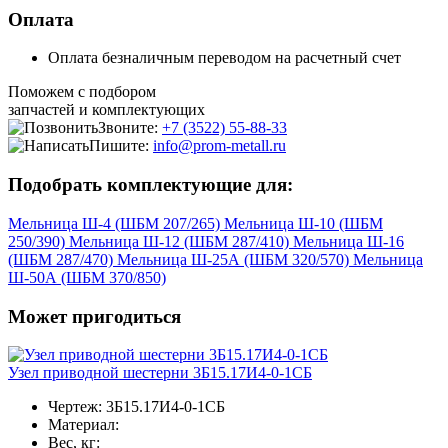
Оплата
Оплата безналичным переводом на расчетный счет
Поможем с подбором
запчастей и комплектующих
Звоните:
+7 (3522) 55-88-33
Пишите:
info@prom-metall.ru
Подобрать комплектующие для:
Мельница Ш-4 (ШБМ 207/265)
Мельница Ш-10 (ШБМ
250/390)
Мельница Ш-12 (ШБМ 287/410)
Мельница Ш-16
(ШБМ 287/470)
Мельница Ш-25А (ШБМ 320/570)
Мельница
Ш-50А (ШБМ 370/850)
Может пригодиться
Узел приводной шестерни 3Б15.17И4-0-1СБ
Чертеж:
3Б15.17И4-0-1СБ
Материал:
Вес, кг: