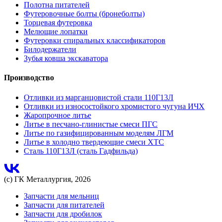
Полотна питателей
Футеровочные болты (бронеболты)
Торцевая футеровка
Мелющие лопатки
Футеровки спиральных классификаторов
Билодержатели
Зубья ковша экскаватора
Производство
Отливки из марганцовистой стали 110Г13Л
Отливки из износостойкого хромистого чугуна ИЧХ
Жаропрочное литье
Литье в песчано-глинистые смеси ПГС
Литье по газифицированным моделям ЛГМ
Литье в холодно твердеющие смеси ХТС
Сталь 110Г13Л (сталь Гадфильда)
(с) ГК Металлургия, 2026
Запчасти для мельниц
Запчасти для питателей
Запчасти для дробилок