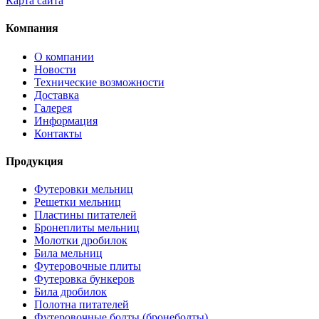
Карта сайта
Компания
О компании
Новости
Технические возможности
Доставка
Галерея
Информация
Контакты
Продукция
Футеровки мельниц
Решетки мельниц
Пластины питателей
Бронеплиты мельниц
Молотки дробилок
Била мельниц
Футеровочные плиты
Футеровка бункеров
Била дробилок
Полотна питателей
Футеровочные болты (бронеболты)