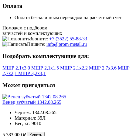
Оплата
Оплата безналичным переводом на расчетный счет
Поможем с подбором
запчастей и комплектующих
Звоните:
+7 (3522) 55-88-33
Пишите:
info@prom-metall.ru
Подобрать комплектующие для:
МШР 2,1х3,0
МШР 2,1х1,5
МШР 2,1х2,2
МШР 2,7х3,6
МШР
2,7х2,1
МШР 3,2х3,1
Может пригодиться
Венец зубчатый 1342.08.265
Чертеж:
1342.08.265
Материал:
35Л
Вес, кг:
9010
5 383 000 ₽
Купить