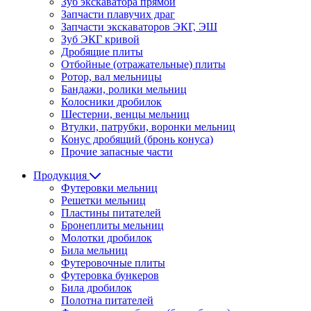
Зуб экскаватора прямой
Запчасти плавучих драг
Запчасти экскаваторов ЭКГ, ЭШ
Зуб ЭКГ кривой
Дробящие плиты
Отбойные (отражательные) плиты
Ротор, вал мельницы
Бандажи, ролики мельниц
Колосники дробилок
Шестерни, венцы мельниц
Втулки, патрубки, воронки мельниц
Конус дробящий (бронь конуса)
Прочие запасные части
Продукция
Футеровки мельниц
Решетки мельниц
Пластины питателей
Бронеплиты мельниц
Молотки дробилок
Била мельниц
Футеровочные плиты
Футеровка бункеров
Била дробилок
Полотна питателей