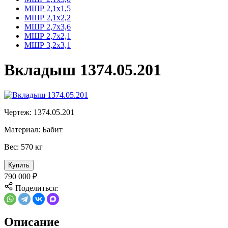
МШР 2,1х1,5
МШР 2,1х2,2
МШР 2,7х3,6
МШР 2,7х2,1
МШР 3,2х3,1
Вкладыш 1374.05.201
Чертеж:
1374.05.201
Материал:
Бабит
Вес:
570 кг
Купить
790 000
₽
Поделиться:
Описание