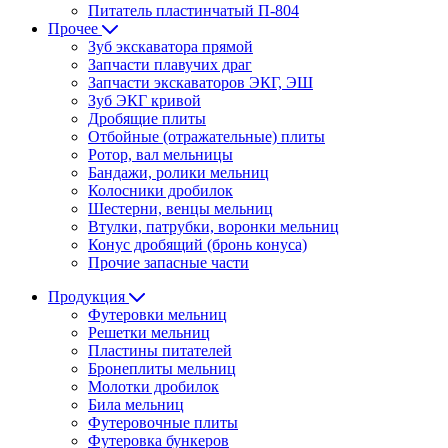
Питатель пластинчатый П-804
Прочее
Зуб экскаватора прямой
Запчасти плавучих драг
Запчасти экскаваторов ЭКГ, ЭШ
Зуб ЭКГ кривой
Дробящие плиты
Отбойные (отражательные) плиты
Ротор, вал мельницы
Бандажи, ролики мельниц
Колосники дробилок
Шестерни, венцы мельниц
Втулки, патрубки, воронки мельниц
Конус дробящий (бронь конуса)
Прочие запасные части
Продукция
Футеровки мельниц
Решетки мельниц
Пластины питателей
Бронеплиты мельниц
Молотки дробилок
Била мельниц
Футеровочные плиты
Футеровка бункеров