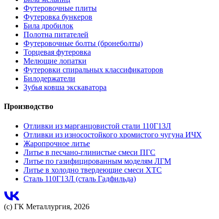
Футеровочные плиты
Футеровка бункеров
Била дробилок
Полотна питателей
Футеровочные болты (бронеболты)
Торцевая футеровка
Мелющие лопатки
Футеровки спиральных классификаторов
Билодержатели
Зубья ковша экскаватора
Производство
Отливки из марганцовистой стали 110Г13Л
Отливки из износостойкого хромистого чугуна ИЧХ
Жаропрочное литье
Литье в песчано-глинистые смеси ПГС
Литье по газифицированным моделям ЛГМ
Литье в холодно твердеющие смеси ХТС
Сталь 110Г13Л (сталь Гадфильда)
(с) ГК Металлургия, 2026