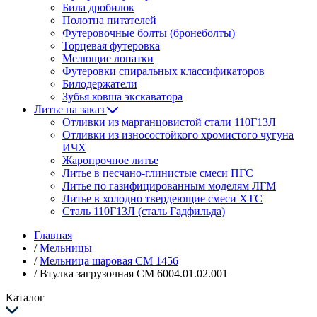
Била дробилок
Полотна питателей
Футеровочные болты (бронеболты)
Торцевая футеровка
Мелющие лопатки
Футеровки спиральных классификаторов
Билодержатели
Зубья ковша экскаватора
Литье на заказ
Отливки из марганцовистой стали 110Г13Л
Отливки из износостойкого хромистого чугуна
ИЧХ
Жаропрочное литье
Литье в песчано-глинистые смеси ПГС
Литье по газифицированным моделям ЛГМ
Литье в холодно твердеющие смеси ХТС
Сталь 110Г13Л (сталь Гадфильда)
Главная
/
Мельницы
/
Мельница шаровая СМ 1456
/
Втулка загрузочная СМ 6004.01.02.001
Каталог