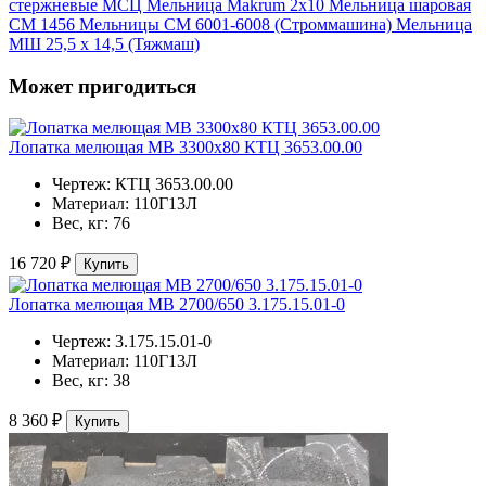
стержневые МСЦ
Мельница Makrum 2х10
Мельница шаровая
СМ 1456
Мельницы СМ 6001-6008 (Строммашина)
Мельница
МШ 25,5 х 14,5 (Тяжмаш)
Может пригодиться
Лопатка мелющая МВ 3300х80 КТЦ 3653.00.00
Чертеж:
КТЦ 3653.00.00
Материал:
110Г13Л
Вес, кг:
76
16 720 ₽
Купить
Лопатка мелющая МВ 2700/650 3.175.15.01-0
Чертеж:
3.175.15.01-0
Материал:
110Г13Л
Вес, кг:
38
8 360 ₽
Купить