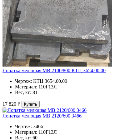
Лопатка мелющая МВ 2100/800 КТЦ 3654.00.00
Чертеж:
КТЦ 3654.00.00
Материал:
110Г13Л
Вес, кг:
81
17 820 ₽
Купить
Лопатка мелющая МВ 2120/600 3466
Чертеж:
3466
Материал:
110Г13Л
Вес, кг:
60