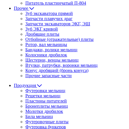
Питатель пластинчатый П-804
Прочее
Зуб экскаватора прямой
Запчасти плавучих драг
Запчасти экскаваторов ЭКГ, ЭШ
Зуб ЭКГ кривой
Дробящие плиты
Отбойные (отражательные) плиты
Ротор, вал мельницы
Бандажи, ролики мельниц
Колосники дробилок
Шестерни, венцы мельниц
Втулки, патрубки, воронки мельниц
Конус дробящий (бронь конуса)
Прочие запасные части
Продукция
Футеровки мельниц
Решетки мельниц
Пластины питателей
Бронеплиты мельниц
Молотки дробилок
Била мельниц
Футеровочные плиты
Футеровка бункеров