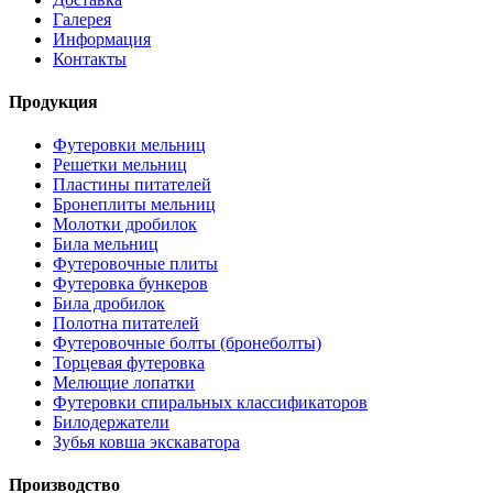
Галерея
Информация
Контакты
Продукция
Футеровки мельниц
Решетки мельниц
Пластины питателей
Бронеплиты мельниц
Молотки дробилок
Била мельниц
Футеровочные плиты
Футеровка бункеров
Била дробилок
Полотна питателей
Футеровочные болты (бронеболты)
Торцевая футеровка
Мелющие лопатки
Футеровки спиральных классификаторов
Билодержатели
Зубья ковша экскаватора
Производство