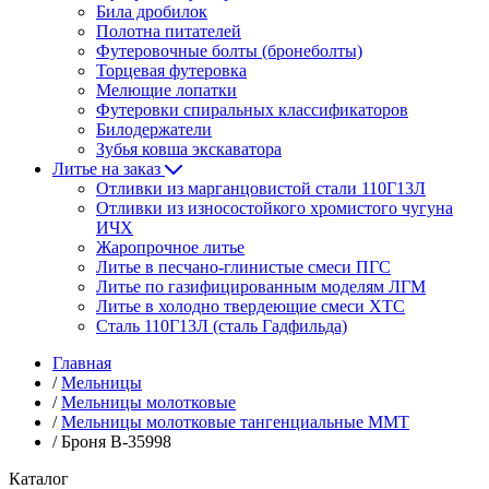
Била дробилок
Полотна питателей
Футеровочные болты (бронеболты)
Торцевая футеровка
Мелющие лопатки
Футеровки спиральных классификаторов
Билодержатели
Зубья ковша экскаватора
Литье на заказ
Отливки из марганцовистой стали 110Г13Л
Отливки из износостойкого хромистого чугуна
ИЧХ
Жаропрочное литье
Литье в песчано-глинистые смеси ПГС
Литье по газифицированным моделям ЛГМ
Литье в холодно твердеющие смеси ХТС
Сталь 110Г13Л (сталь Гадфильда)
Главная
/
Мельницы
/
Мельницы молотковые
/
Мельницы молотковые тангенциальные ММТ
/
Броня В-35998
Каталог