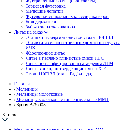
Футеровочные болты (бронеболты)
Торцевая футеровка
Мелющие лопатки
Футеровки спиральных классификаторов
Билодержатели
Зубья ковша экскаватора
Литье на заказ
Отливки из марганцовистой стали 110Г13Л
Отливки из износостойкого хромистого чугуна
ИЧХ
Жаропрочное литье
Литье в песчано-глинистые смеси ПГС
Литье по газифицированным моделям ЛГМ
Литье в холодно твердеющие смеси ХТС
Сталь 110Г13Л (сталь Гадфильда)
Главная
/
Мельницы
/
Мельницы молотковые
/
Мельницы молотковые тангенциальные ММТ
/
Броня В-36008
Каталог
Мельницы молотковые тангенциальные ММТ