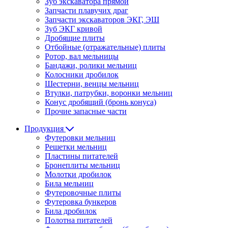
Зуб экскаватора прямой
Запчасти плавучих драг
Запчасти экскаваторов ЭКГ, ЭШ
Зуб ЭКГ кривой
Дробящие плиты
Отбойные (отражательные) плиты
Ротор, вал мельницы
Бандажи, ролики мельниц
Колосники дробилок
Шестерни, венцы мельниц
Втулки, патрубки, воронки мельниц
Конус дробящий (бронь конуса)
Прочие запасные части
Продукция
Футеровки мельниц
Решетки мельниц
Пластины питателей
Бронеплиты мельниц
Молотки дробилок
Била мельниц
Футеровочные плиты
Футеровка бункеров
Била дробилок
Полотна питателей