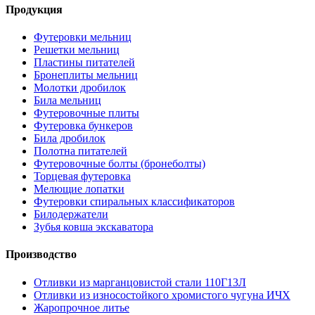
Продукция
Футеровки мельниц
Решетки мельниц
Пластины питателей
Бронеплиты мельниц
Молотки дробилок
Била мельниц
Футеровочные плиты
Футеровка бункеров
Била дробилок
Полотна питателей
Футеровочные болты (бронеболты)
Торцевая футеровка
Мелющие лопатки
Футеровки спиральных классификаторов
Билодержатели
Зубья ковша экскаватора
Производство
Отливки из марганцовистой стали 110Г13Л
Отливки из износостойкого хромистого чугуна ИЧХ
Жаропрочное литье