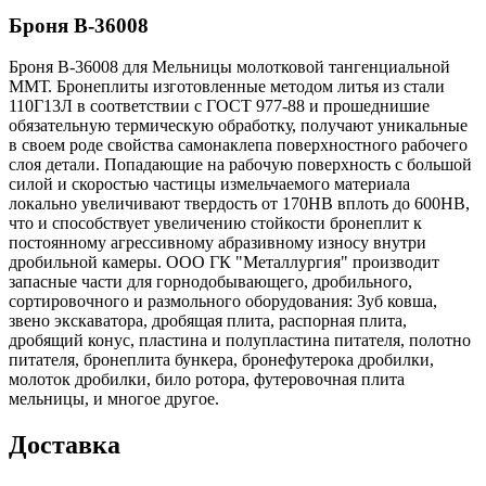
Броня В-36008
Броня В-36008 для Мельницы молотковой тангенциальной
ММТ. Бронеплиты изготовленные методом литья из стали
110Г13Л в соответствии с ГОСТ 977-88 и прошеднишие
обязательную термическую обработку, получают уникальные
в своем роде свойства самонаклепа поверхностного рабочего
слоя детали. Попадающие на рабочую поверхность с большой
силой и скоростью частицы измельчаемого материала
локально увеличивают твердость от 170HB вплоть до 600НВ,
что и способствует увеличению стойкости бронеплит к
постоянному агрессивному абразивному износу внутри
дробильной камеры. ООО ГК "Металлургия" производит
запасные части для горнодобывающего, дробильного,
сортировочного и размольного оборудования: Зуб ковша,
звено экскаватора, дробящая плита, распорная плита,
дробящий конус, пластина и полупластина питателя, полотно
питателя, бронеплита бункера, бронефутерока дробилки,
молоток дробилки, било ротора, футеровочная плита
мельницы, и многое другое.
Доставка