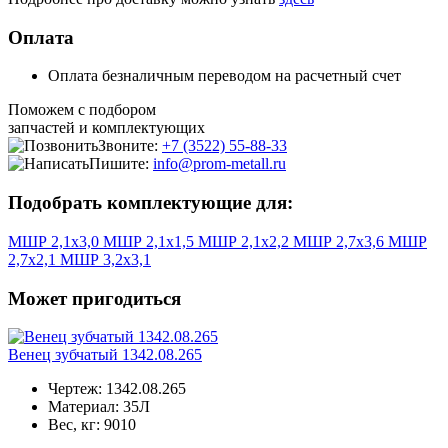
Оплата
Оплата безналичным переводом на расчетный счет
Поможем с подбором
запчастей и комплектующих
Звоните:
+7 (3522) 55-88-33
Пишите:
info@prom-metall.ru
Подобрать комплектующие для:
МШР 2,1х3,0
МШР 2,1х1,5
МШР 2,1х2,2
МШР 2,7х3,6
МШР
2,7х2,1
МШР 3,2х3,1
Может пригодиться
Венец зубчатый 1342.08.265
Чертеж:
1342.08.265
Материал:
35Л
Вес, кг:
9010