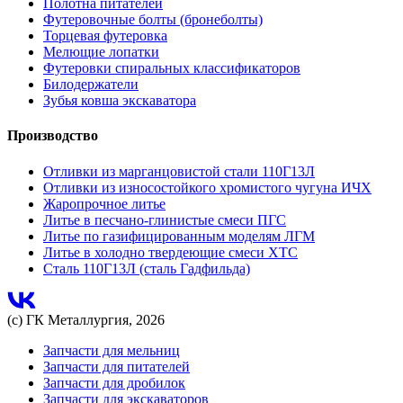
Полотна питателей
Футеровочные болты (бронеболты)
Торцевая футеровка
Мелющие лопатки
Футеровки спиральных классификаторов
Билодержатели
Зубья ковша экскаватора
Производство
Отливки из марганцовистой стали 110Г13Л
Отливки из износостойкого хромистого чугуна ИЧХ
Жаропрочное литье
Литье в песчано-глинистые смеси ПГС
Литье по газифицированным моделям ЛГМ
Литье в холодно твердеющие смеси ХТС
Сталь 110Г13Л (сталь Гадфильда)
(с) ГК Металлургия, 2026
Запчасти для мельниц
Запчасти для питателей
Запчасти для дробилок
Запчасти для экскаваторов