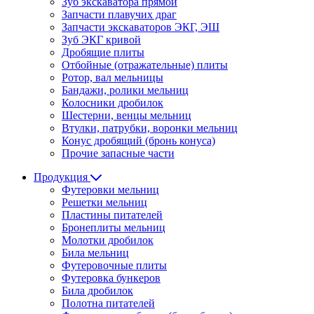
Зуб экскаватора прямой
Запчасти плавучих драг
Запчасти экскаваторов ЭКГ, ЭШ
Зуб ЭКГ кривой
Дробящие плиты
Отбойные (отражательные) плиты
Ротор, вал мельницы
Бандажи, ролики мельниц
Колосники дробилок
Шестерни, венцы мельниц
Втулки, патрубки, воронки мельниц
Конус дробящий (бронь конуса)
Прочие запасные части
Продукция
Футеровки мельниц
Решетки мельниц
Пластины питателей
Бронеплиты мельниц
Молотки дробилок
Била мельниц
Футеровочные плиты
Футеровка бункеров
Била дробилок
Полотна питателей