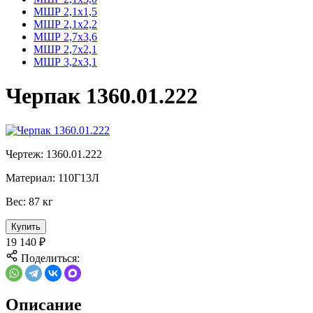
МШР 2,1х1,5
МШР 2,1х2,2
МШР 2,7х3,6
МШР 2,7х2,1
МШР 3,2х3,1
Черпак 1360.01.222
Чертеж:
1360.01.222
Материал:
110Г13Л
Вес:
87 кг
Купить
19 140
₽
Поделиться:
Описание