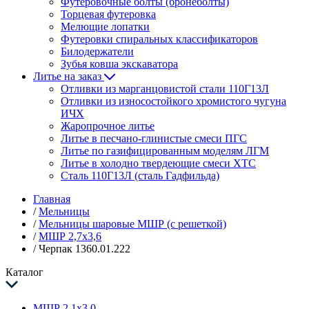
Футеровочные болты (бронеболты)
Торцевая футеровка
Мелющие лопатки
Футеровки спиральных классификаторов
Билодержатели
Зубья ковша экскаватора
Литье на заказ
Отливки из марганцовистой стали 110Г13Л
Отливки из износостойкого хромистого чугуна
ИЧХ
Жаропрочное литье
Литье в песчано-глинистые смеси ПГС
Литье по газифицированным моделям ЛГМ
Литье в холодно твердеющие смеси ХТС
Сталь 110Г13Л (сталь Гадфильда)
Главная
/
Мельницы
/
Мельницы шаровые МШР (с решеткой)
/
МШР 2,7х3,6
/
Черпак 1360.01.222
Каталог
МШР 2,1х3,0