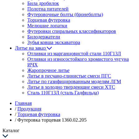
Била дробилок
Полотна питателей
Футеровочные болты (бронеболты)
Торцевая футеровка
Мелющие лопатки
Футеровки спиральных классификаторов
Билодержатели
Зубья ковша экскаватора
Литье на заказ
Отливки из марганцовистой стали 110Г13Л
Отливки из износостойкого хромистого чугуна
ИЧХ
Жаропрочное литье
Литье в песчано-глинистые смеси ПГС
Литье по газифицированным моделям ЛГМ
Литье в холодно твердеющие смеси ХТС
Сталь 110Г13Л (сталь Гадфильда)
Главная
/
Продукция
/
Торцевая футеровка
/
Футеровка торцевая 1360.02.205
Каталог