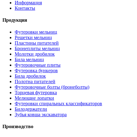
Информация
Контакты
Продукция
Футеровки мельниц
Решетки мельниц
Пластины питателей
Бронеплиты мельниц
Молотки дробилок
Била мельниц
Футеровочные плиты
Футеровка бункеров
Била дробилок
Полотна питателей
Футеровочные болты (бронеболты)
Торцевая футеровка
Мелющие лопатки
Футеровки спиральных классификаторов
Билодержатели
Зубья ковша экскаватора
Производство