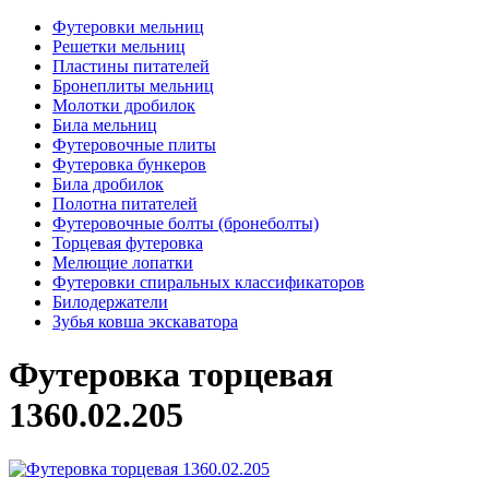
Футеровки мельниц
Решетки мельниц
Пластины питателей
Бронеплиты мельниц
Молотки дробилок
Била мельниц
Футеровочные плиты
Футеровка бункеров
Била дробилок
Полотна питателей
Футеровочные болты (бронеболты)
Торцевая футеровка
Мелющие лопатки
Футеровки спиральных классификаторов
Билодержатели
Зубья ковша экскаватора
Футеровка торцевая
1360.02.205