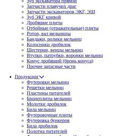
Зуб экскаватора прямой
Запчасти плавучих драг
Запчасти экскаваторов ЭКГ, ЭШ
Зуб ЭКГ кривой
Дробящие плиты
Отбойные (отражательные) плиты
Ротор, вал мельницы
Бандажи, ролики мельниц
Колосники дробилок
Шестерни, венцы мельниц
Втулки, патрубки, воронки мельниц
Конус дробящий (бронь конуса)
Прочие запасные части
Продукция
Футеровки мельниц
Решетки мельниц
Пластины питателей
Бронеплиты мельниц
Молотки дробилок
Била мельниц
Футеровочные плиты
Футеровка бункеров
Била дробилок
Полотна питателей