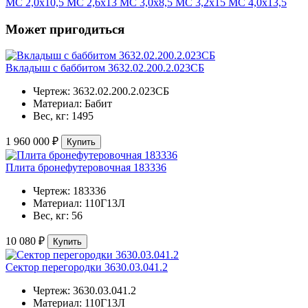
МС 2,0х10,5
МС 2,6х13
МС 3,0х8,5
МС 3,2х15
МС 4,0х13,5
Может пригодиться
Вкладыш с баббитом 3632.02.200.2.023СБ
Чертеж:
3632.02.200.2.023СБ
Материал:
Бабит
Вес, кг:
1495
1 960 000 ₽
Купить
Плита бронефутеровочная 183336
Чертеж:
183336
Материал:
110Г13Л
Вес, кг:
56
10 080 ₽
Купить
Сектор перегородки 3630.03.041.2
Чертеж:
3630.03.041.2
Материал:
110Г13Л