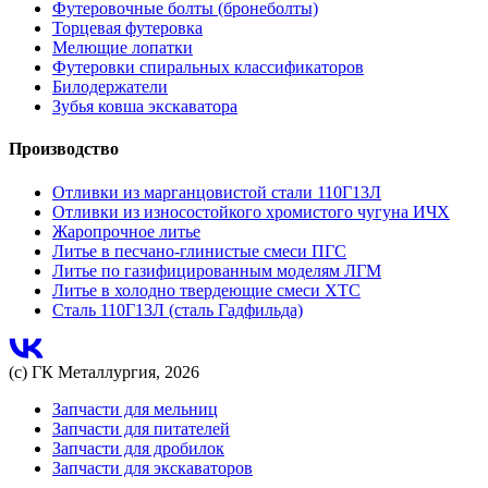
Футеровочные болты (бронеболты)
Торцевая футеровка
Мелющие лопатки
Футеровки спиральных классификаторов
Билодержатели
Зубья ковша экскаватора
Производство
Отливки из марганцовистой стали 110Г13Л
Отливки из износостойкого хромистого чугуна ИЧХ
Жаропрочное литье
Литье в песчано-глинистые смеси ПГС
Литье по газифицированным моделям ЛГМ
Литье в холодно твердеющие смеси ХТС
Сталь 110Г13Л (сталь Гадфильда)
(с) ГК Металлургия, 2026
Запчасти для мельниц
Запчасти для питателей
Запчасти для дробилок
Запчасти для экскаваторов