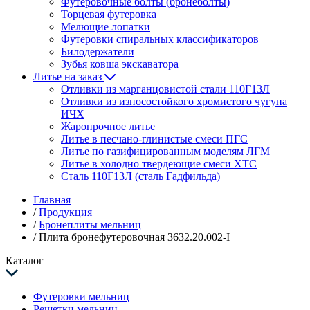
Футеровочные болты (бронеболты)
Торцевая футеровка
Мелющие лопатки
Футеровки спиральных классификаторов
Билодержатели
Зубья ковша экскаватора
Литье на заказ
Отливки из марганцовистой стали 110Г13Л
Отливки из износостойкого хромистого чугуна
ИЧХ
Жаропрочное литье
Литье в песчано-глинистые смеси ПГС
Литье по газифицированным моделям ЛГМ
Литье в холодно твердеющие смеси ХТС
Сталь 110Г13Л (сталь Гадфильда)
Главная
/
Продукция
/
Бронеплиты мельниц
/
Плита бронефутеровочная 3632.20.002-I
Каталог
Футеровки мельниц
Решетки мельниц