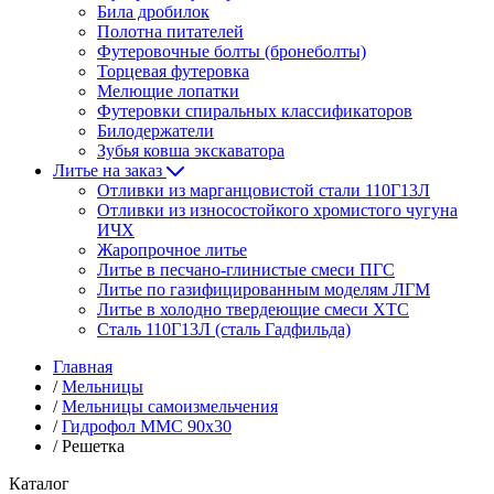
Била дробилок
Полотна питателей
Футеровочные болты (бронеболты)
Торцевая футеровка
Мелющие лопатки
Футеровки спиральных классификаторов
Билодержатели
Зубья ковша экскаватора
Литье на заказ
Отливки из марганцовистой стали 110Г13Л
Отливки из износостойкого хромистого чугуна
ИЧХ
Жаропрочное литье
Литье в песчано-глинистые смеси ПГС
Литье по газифицированным моделям ЛГМ
Литье в холодно твердеющие смеси ХТС
Сталь 110Г13Л (сталь Гадфильда)
Главная
/
Мельницы
/
Мельницы самоизмельчения
/
Гидрофол ММС 90х30
/
Решетка
Каталог