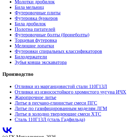
Молотки дробилок
Била мельниц
Футеровочные плиты
Футеровка бункеров
Била дробилок
Полотна питателей
Футеровочные болты (бронеболты)
Торцевая футеровка
Мелющие лопатки
Футеровки спиральных классификаторов
Билодержатели
Зубья ковша экскаватора
Производство
Отливки из марганцовистой стали 110Г13Л
Отливки из износостойкого хромистого чугуна ИЧХ
Жаропрочное литье
Литье в песчано-глинистые смеси ПГС
Литье по газифицированным моделям ЛГМ
Литье в холодно твердеющие смеси ХТС
Сталь 110Г13Л (сталь Гадфильда)
(с) ГК Металлургия, 2026