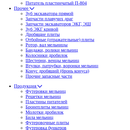
Питатель пластинчатый П-804
Прочее
Зуб экскаватора прямой
Запчасти плавучих драг
Запчасти экскаваторов ЭКГ, ЭШ
Зуб ЭКГ кривой
Дробящие плиты
Отбойные (отражательные) плиты
Ротор, вал мельницы
Бандажи, ролики мельниц
Колосники дробилок
Шестерни, венцы мельниц
Втулки, патрубки, воронки мельниц
Конус дробящий (бронь конуса)
Прочие запасные части
Продукция
Футеровки мельниц
Решетки мельниц
Пластины питателей
Бронеплиты мельниц
Молотки дробилок
Била мельниц
Футеровочные плиты
Футеровка бункеров